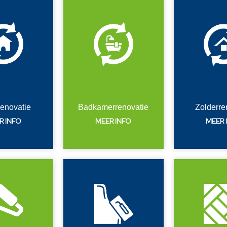
renovatie
Badkamerrenovatie
Zolderre
R INFO
MEER INFO
MEER 