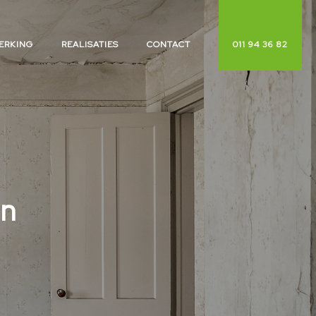
ERKING
REALISATIES
CONTACT
011 94 36 82
aak,