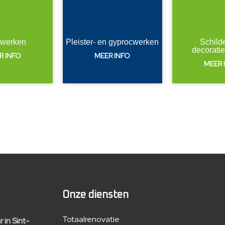
rwerken
Pleister- en gyprocwerken
Schild
decorati
R INFO
MEER INFO
MEER 
Onze diensten
Totaalrenovatie
 in Sint-