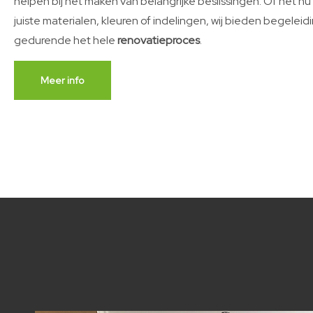
helpen bij het maken van belangrijke beslissingen. Of het n
juiste materialen, kleuren of indelingen, wij bieden begelei
gedurende het hele
renovatieproces
.
Meer info