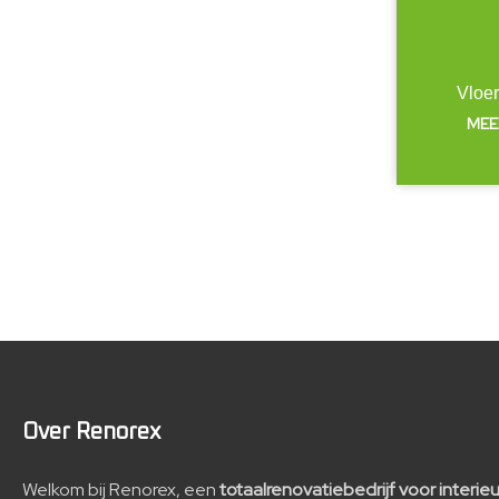
Vloe
MEE
Over Renorex
Welkom bij Renorex, een
totaalrenovatiebedrijf voor interieur