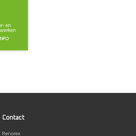
er- en
ewerken
INFO
Contact
Renorex