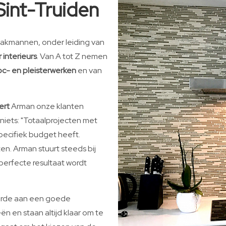
Sint-Truiden
 vakmannen, onder leiding van
 interieurs
. Van A tot Z nemen
c- en pleisterwerken
en van
ert
Arman onze klanten
niets: "Totaalprojecten met
specifiek budget heeft.
n. Arman stuurt steeds bij
perfecte resultaat wordt
aarde aan een goede
n en staan altijd klaar om te