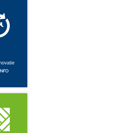
novatie
INFO