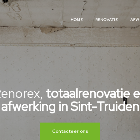
HOME
RENOVATIE
AFW
ovatie-expert voor afbr
renovatie en afwerking
Contacteer ons