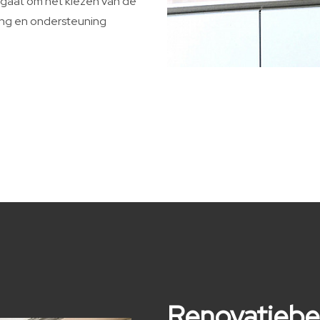
u gaat om het kiezen van de
ding en ondersteuning
Renovatiebed