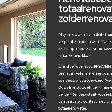
totaalrenova
zolderrenova
Als je in de buurt van
Sint-Tru
verplaatsen ons in een straa
klein appartement wilt
renove
staan voor je klaar.
Ons doel is om jouw
renovatie
team van vakmannen en Arman 
puntjes wordt uitgevoerd. We 
Dus, als je op zoek bent naa
verder. Renorex staat voor je
vandaag nog contact met ons 
totaalrenovatie
.