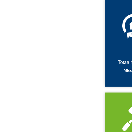
Totaal
MEE