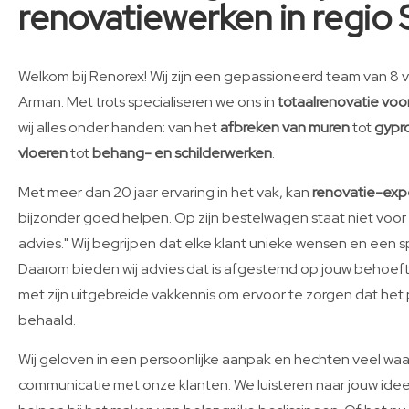
renovatiewerken in regio 
Welkom bij Renorex! Wij zijn een gepassioneerd team van 8
Arman. Met trots specialiseren we ons in
totaalrenovatie voor
wij alles onder handen: van het
afbreken van muren
tot
gypro
vloeren
tot
behang- en schilderwerken
.
Met meer dan 20 jaar ervaring in het vak, kan
renovatie-exp
bijzonder goed helpen. Op zijn bestelwagen staat niet voor 
advies." Wij begrijpen dat elke klant unieke wensen en een 
Daarom bieden wij advies dat is afgestemd op jouw behoefte
met zijn uitgebreide vakkennis om ervoor te zorgen dat het 
behaald.
Wij geloven in een persoonlijke aanpak en hechten veel w
communicatie met onze klanten. We luisteren naar jouw ideeë